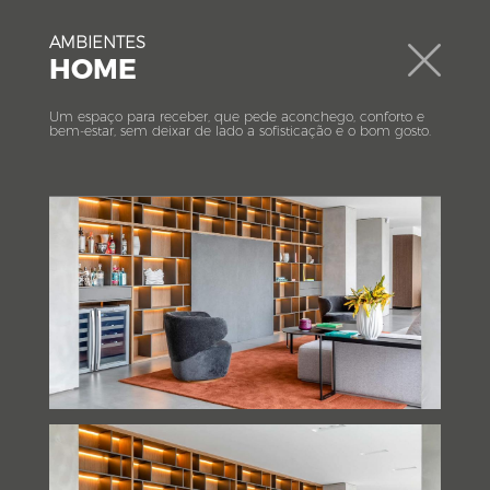
AMBIENTES
HOME
EMPRESA
AMBIENTES
NOSSOS
Um espaço para receber, que pede aconchego, conforto e
bem-estar, sem deixar de lado a sofisticação e o bom gosto.
DIFERENCIAIS
AMBIENTES
ENCONTRE-NOS
Cada espaço se traduz em soluções que
SEJA UM REVENDEDOR
representam a personalidade e o estilo de vida
CONTATOS
de cada um.
MANUAL DE LIMPEZA
CERTIFICADO